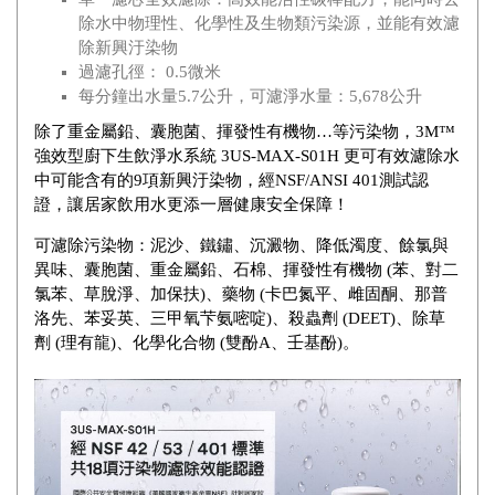
除水中物理性、化學性及生物類污染源，並能有效濾
除新興汙染物
過濾孔徑： 0.5微米
每分鐘出水量5.7公升，可濾淨水量：5,678公升
除了重金屬鉛、囊胞菌、揮發性有機物…等污染物，3M™
強效型廚下生飲淨水系統 3US-MAX-S01H 更可有效濾除水
中可能含有的9項新興汙染物，經NSF/ANSI 401測試認
證，讓居家飲用水更添一層健康安全保障！
可濾除污染物：泥沙、鐵鏽、沉澱物、降低濁度、餘氯與
異味、囊胞菌、重金屬鉛、石棉、揮發性有機物 (苯、對二
氯苯、草脫淨、加保扶)、藥物 (卡巴氮平、雌固酮、那普
洛先、苯妥英、三甲氧芐氨嘧啶)、殺蟲劑 (DEET)、除草
劑 (理有龍)、化學化合物 (雙酚A、壬基酚)。