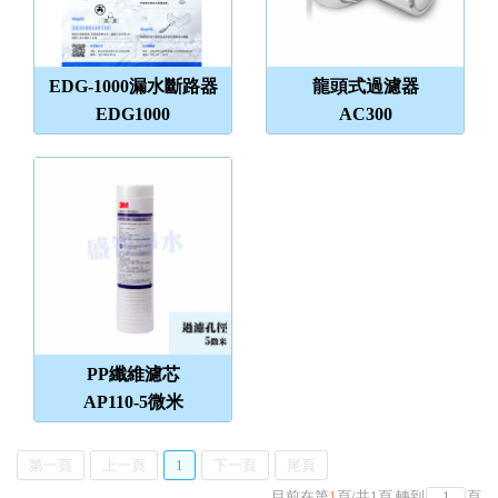
EDG-1000漏水斷路器
龍頭式過濾器
EDG1000
AC300
PP纖維濾芯
AP110-5微米
第一頁
上一頁
1
下一頁
尾頁
目前在第
1
頁
/
共
1
頁
轉到
頁